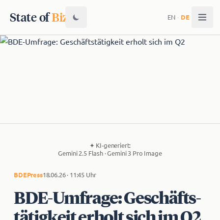
State of
Biz
EN
·
DE
✦
KI-generiert:
Gemini 2.5 Flash · Gemini 3 Pro Image
BDE
Press
18.06.26 · 11:45 Uhr
BDE-Umfrage: Ge­schäfts­
tä­tig­keit erholt sich im Q2