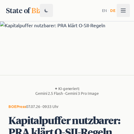
State of
Biz
EN
·
DE
✦
KI-generiert:
Gemini 2.5 Flash · Gemini 3 Pro Image
BOE
Press
07.07.26 · 09:33 Uhr
Kapitalpuffer nutzbarer:
PRA klärt O-SII-Regeln