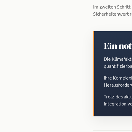
Im zweiten Schritt
Sicherheitenwert r
Ein not
Die Klimafakt
quantifizierb
Ihre Komplexi
Herausforderu
Trotz des akt
Integration vo