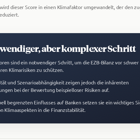
 wird dieser Score in einen Klimafaktor umgewandelt, der den 
eduziert.
wendiger, aber komplexer Schritt
oren sind ein notwendiger Schritt, um die EZB-Bilanz vor schwer
aren Klimarisiken zu schützen.
tät und Szenarioabhängigkeit zeigen jedoch die inhärenten
ngen bei der Bewertung beispielloser Risiken auf.
uell begrenzten Einflusses auf Banken setzen sie ein wichtiges Si
n Klimaaspekten in die Finanzstabilität.