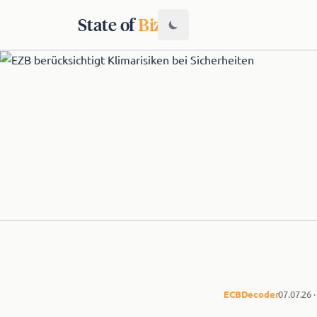
State of
Biz
ECB
Decoder
07.07.26 ·