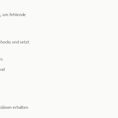
z, um fehlende
chocks und setzt
s.
und
länen erhalten