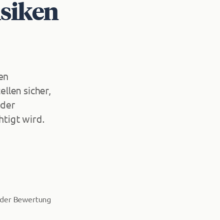
isiken
en
llen sicher,
 der
tigt wird.
i der Bewertung