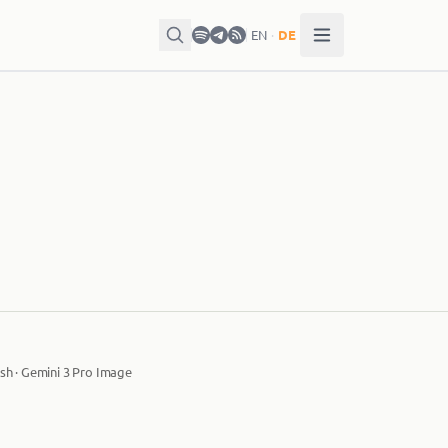
EN
·
DE
sh · Gemini 3 Pro Image