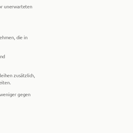
or unerwarteten
nehmen, die in
und
ihen zusätzlich,
iten.
k weniger gegen