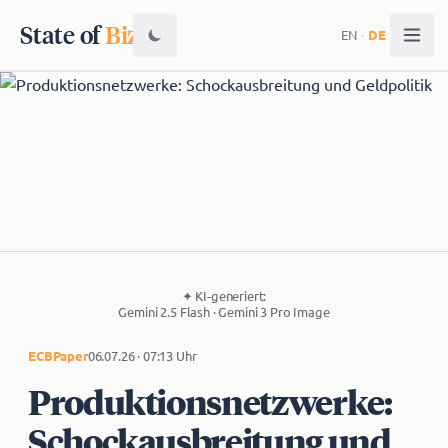
State of
Biz
EN
·
DE
✦
KI-generiert:
Gemini 2.5 Flash · Gemini 3 Pro Image
ECB
Paper
06.07.26 · 07:13 Uhr
Pro­duk­ti­ons­netz­wer­ke:
Schockausbreitung und