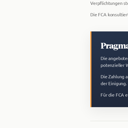
Verpflichtungen st
Die FCA konsultier
Pragma
Die angebote
potenzieller
Die Zahlung a
der Einigung.
Für die FCA e