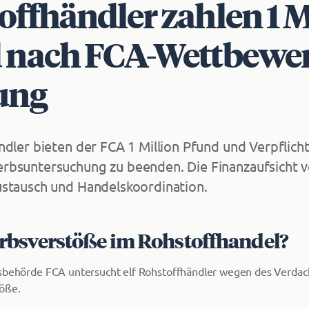
offhändler zahlen 1 M
 nach FCA-Wett­be­we
fung
ndler bieten der FCA 1 Million Pfund und Verpflic
rbsuntersuchung zu beenden. Die Finanzaufsicht 
stausch und Handelskoordination.
rbs­ver­stö­ße im Rohstoffhandel?
tsbehörde FCA untersucht elf Rohstoffhändler wegen des Verdac
öße.