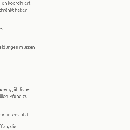
ien koordiniert
chränkt haben
es
cheidungen müssen
dern, jährliche
lion Pfund zu
en unterstützt.
fen; die