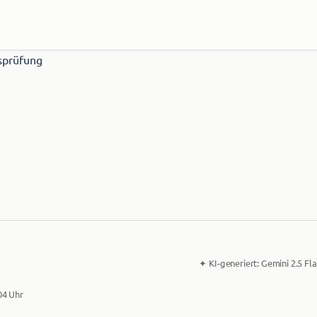
✦
KI-generiert:
Gemini 2.5 Fla
:04 Uhr