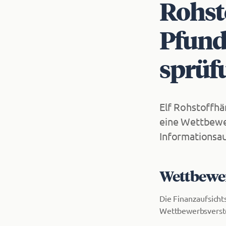
Rohst
Pfund
sprü­
Elf Rohstoffhä
eine Wettbewe
Informationsau
Wett­be­we
Die Finanzaufsich
Wettbewerbsverst