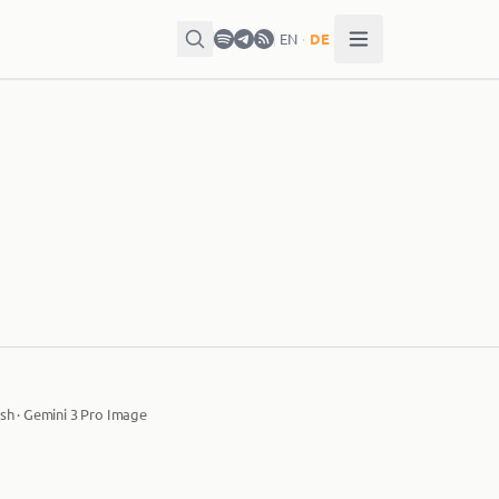
EN
·
DE
sh · Gemini 3 Pro Image