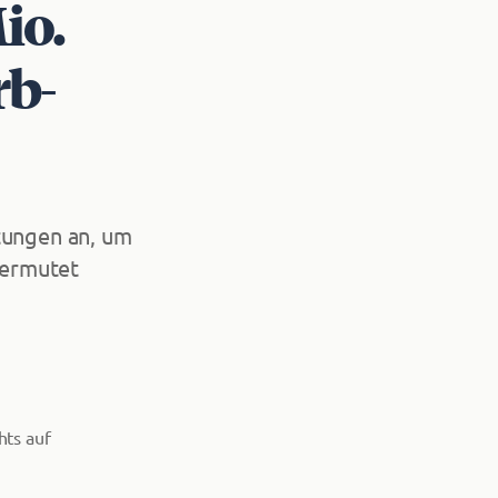
io.
rb­
htungen an, um
vermutet
hts auf