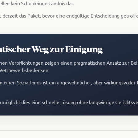
ellen kein Schuldeingeständnis dar.
t derzeit das Paket, bevor eine endgültige Entscheidung getroff
tischer Weg zur Einigung
nen Verpflichtungen zeigen einen pragmatischen Ansatz zur Be
 Wettbewerbsbedenken.
n einen Sozialfonds ist ein ungewöhnlicher, aber wirkungsvoller 
rmöglicht dies eine schnelle Lösung ohne langwierige Gerichtsve