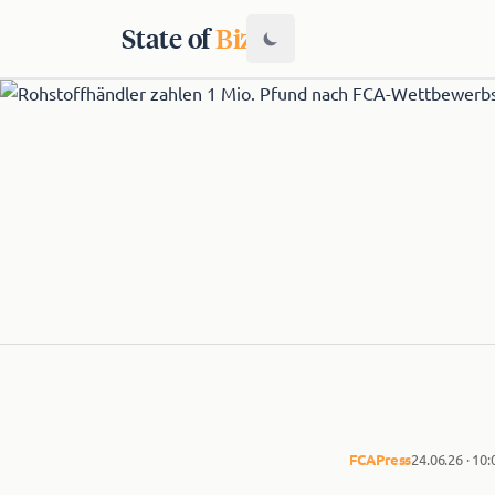
State of
Biz
FCA
Press
24.06.26 · 10