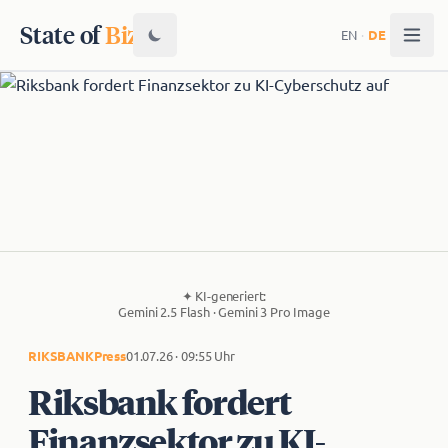
State of
Biz
EN
·
DE
✦
KI-generiert:
Gemini 2.5 Flash · Gemini 3 Pro Image
RIKSBANK
Press
01.07.26 · 09:55 Uhr
Riksbank fordert
Finanzsektor zu KI-