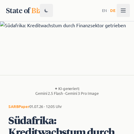
State of
Biz
EN
·
DE
✦
KI-generiert:
Gemini 2.5 Flash · Gemini 3 Pro Image
SARB
Paper
01.07.26 · 12:05 Uhr
Südafrika:
Kreditwachstum durch