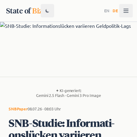
State of
Biz
EN
·
DE
✦
KI-generiert:
Gemini 2.5 Flash · Gemini 3 Pro Image
SNB
Paper
08.07.26 · 08:03 Uhr
SNB-Studie: In­for­ma­ti­
ons­lü­cken variieren