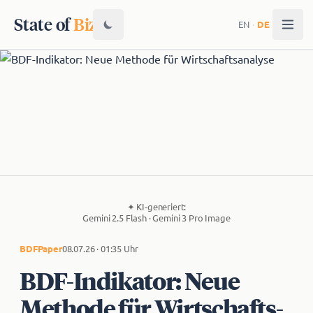
State of
Biz
EN
·
DE
✦
KI-generiert:
Gemini 2.5 Flash · Gemini 3 Pro Image
BDF
Paper
08.07.26 · 01:35 Uhr
BDF-Indikator: Neue
Methode für Wirt­schafts­