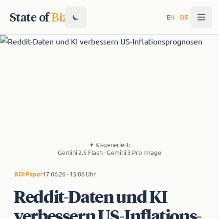
State of
Biz
EN
·
DE
✦
KI-generiert:
Gemini 2.5 Flash · Gemini 3 Pro Image
BDI
Paper
17.06.26 · 15:06 Uhr
Reddit-Daten und KI
verbessern US-In­fla­ti­ons­