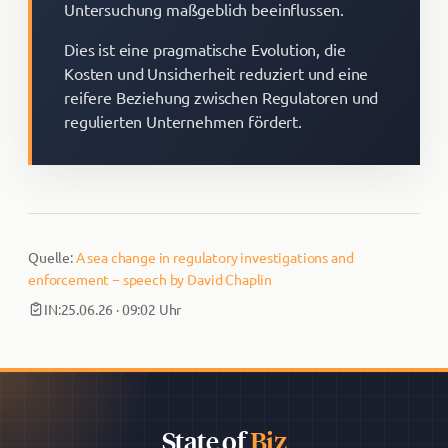
Untersuchung maßgeblich beeinflussen.
Dies ist eine pragmatische Evolution, die
Kosten und Unsicherheit reduziert und eine
reifere Beziehung zwischen Regulatoren und
regulierten Unternehmen fördert.
Quelle:
A sea change in regulatory investigations and
enforcement − speech by David Chaplin
IN:
25.06.26 · 09:02 Uhr
State of
Biz