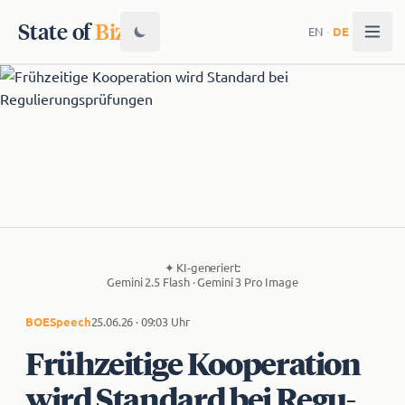
State of
Biz
EN
·
DE
✦
KI-generiert:
Gemini 2.5 Flash · Gemini 3 Pro Image
BOE
Speech
25.06.26 · 09:03 Uhr
Frühzeitige Kooperation
wird Standard bei Re­gu­