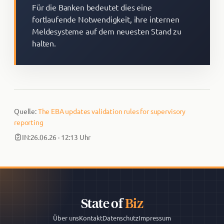
Für die Banken bedeutet dies eine
fortlaufende Notwendigkeit, ihre internen
Meldesysteme auf dem neuesten Stand zu
halten.
Quelle:
​The EBA updates validation rules for supervisory
reporting ​
IN:
26.06.26 · 12:13 Uhr
State of
Biz
Über uns
Kontakt
Datenschutz
Impressum