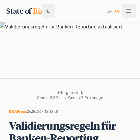
State of
Biz
EN
·
DE
✦
KI-generiert:
Gemini 2.5 Flash · Gemini 3 Pro Image
EBA
Press
26.06.26 · 12:13 Uhr
Va­li­die­rungs­re­geln für
Banken-Reporting