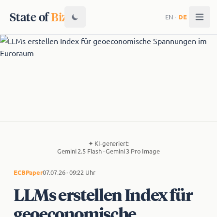
State of
Biz
EN
·
DE
✦
KI-generiert:
Gemini 2.5 Flash · Gemini 3 Pro Image
ECB
Paper
07.07.26 · 09:22 Uhr
LLMs erstellen Index für
geoeconomische