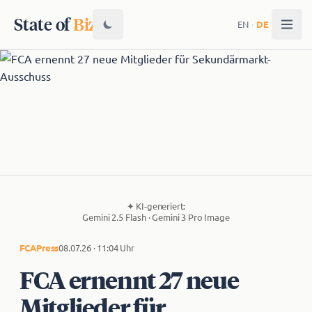
State of
Biz
EN
·
DE
✦
KI-generiert:
Gemini 2.5 Flash · Gemini 3 Pro Image
FCA
Press
08.07.26 · 11:04 Uhr
FCA ernennt 27 neue
Mitglieder für