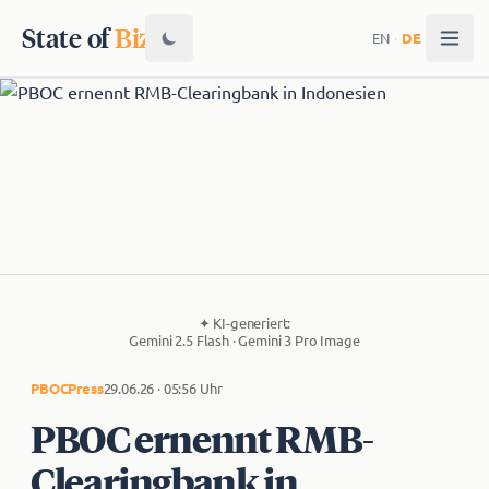
State of
Biz
EN
·
DE
✦
KI-generiert:
Gemini 2.5 Flash · Gemini 3 Pro Image
PBOC
Press
29.06.26 · 05:56 Uhr
PBOC ernennt RMB-
Clearingbank in