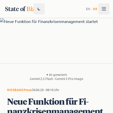
State of
Biz
EN
·
DE
✦
KI-generiert:
Gemini 2.5 Flash · Gemini 3 Pro Image
RIKSBANK
Press
30.06.26 · 08:16 Uhr
Neue Funktion für Fi­
nanz­kri­sen­ma­na­ge­ment