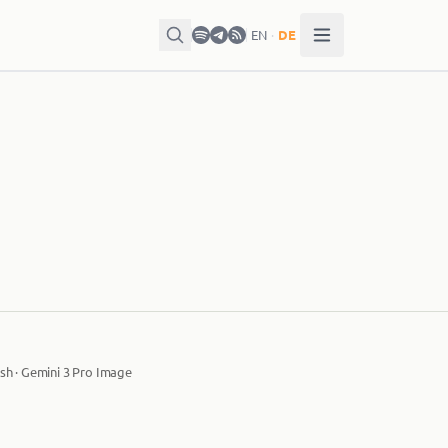
EN
·
DE
sh · Gemini 3 Pro Image