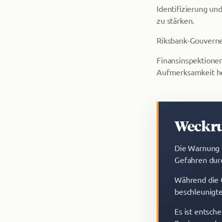
Identifizierung un
zu stärken.
Riksbank-Gouverneu
Finansinspektione
Aufmerksamkeit he
Weckru
Die Warnung d
Gefahren durc
Während die 
beschleunigte
Es ist entsch