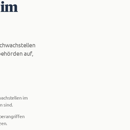
 im
Schwachstellen
behörden auf,
wachstellen im
 sind.
berangriffen
zen.