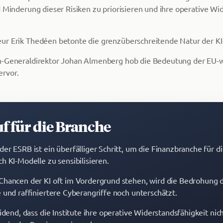
d Minderung dieser Risiken zu priorisieren und ihre operative Wi
r Erik Thedéen betonte die grenzüberschreitende Natur der KI-
n-Generaldirektor Johan Almenberg hob die Bedeutung der EU-
rvor.
f für die Branche
er ESRB ist ein überfälliger Schritt, um die Finanzbranche für di
h KI-Modelle zu sensibilisieren.
Chancen der KI oft im Vordergrund stehen, wird die Bedrohung 
 und raffiniertere Cyberangriffe noch unterschätzt.
eidend, dass die Institute ihre operative Widerstandsfähigkeit ni