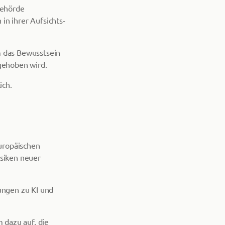
behörde
in ihrer Aufsichts-
m das Bewusstsein
gehoben wird.
ich.
uropäischen
isiken neuer
ungen zu KI und
 dazu auf, die