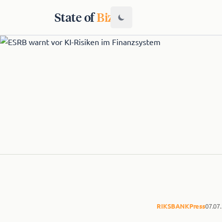
State of
Biz
RIKSBANK
Press
07.07.