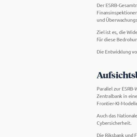
Der ESRB-Gesamtra
Finansinspektionen
und Überwachungstä
Ziel ist es, die W
für diese Bedrohu
Die Entwicklung vo
Aufsichts
Parallel zur ESRB-
Zentralbank in ein
Frontier-KI-Modell
Auch das National
Cybersicherheit.
Die Riksbank und F