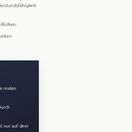
derstandsfähigkeit
Risiken.
weiten
e realen
durch
cht nur auf dem