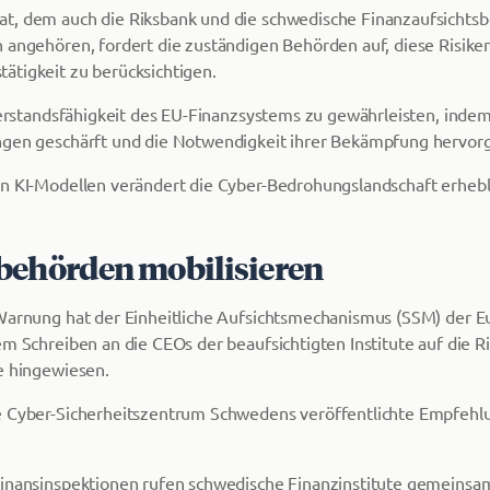
t, dem auch die Riksbank und die schwedische Finanzaufsichts
 angehören, fordert die zuständigen Behörden auf, diese Risiken 
tigkeit zu berücksichtigen.
iderstandsfähigkeit des EU-Finanzsystems zu gewährleisten, inde
ngen geschärft und die Notwendigkeit ihrer Bekämpfung hervor
n KI-Modellen verändert die Cyber-Bedrohungslandschaft erhebl
behörden mobilisieren
Warnung hat der Einheitliche Aufsichtsmechanismus (SSM) der E
em Schreiben an die CEOs der beaufsichtigten Institute auf die R
e hingewiesen.
e Cyber-Sicherheitszentrum Schwedens veröffentlichte Empfehl
inansinspektionen rufen schwedische Finanzinstitute gemeinsam