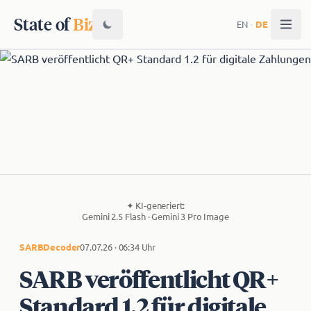
State of
Biz
EN
·
DE
✦
KI-generiert:
Gemini 2.5 Flash · Gemini 3 Pro Image
SARB
Decoder
07.07.26 · 06:34 Uhr
SARB veröffentlicht QR+
Standard 1.2 für digitale