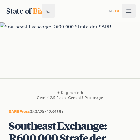
State of
Biz
EN
·
DE
✦
KI-generiert:
Gemini 2.5 Flash · Gemini 3 Pro Image
SARB
Press
09.07.26 · 12:34 Uhr
Southeast Exchange:
R600.000 Strafe der