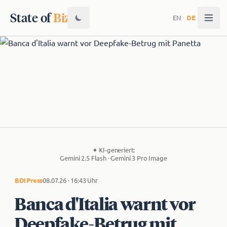
State of
Biz
EN
·
DE
✦
KI-generiert:
Gemini 2.5 Flash · Gemini 3 Pro Image
BDI
Press
08.07.26 · 16:43 Uhr
Banca d'Italia warnt vor
Deepfake-Betrug mit