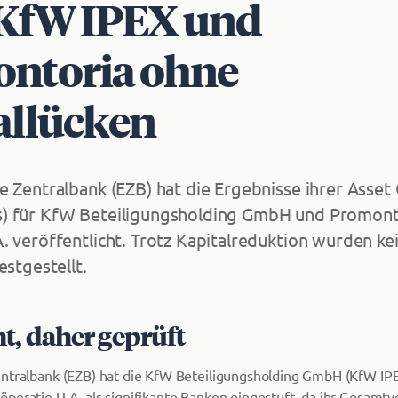
KfW IPEX und
ntoria ohne
allücken
e Zentralbank (EZB) hat die Ergebnisse ihrer Asset 
) für KfW Beteiligungsholding GmbH und Promont
. veröffentlicht. Trotz Kapitalreduktion wurden ke
estgestellt.
t, daher geprüft
entralbank (EZB) hat die KfW Beteiligungsholding GmbH (KfW IP
peratie U.A. als signifikante Banken eingestuft, da ihr Gesamt