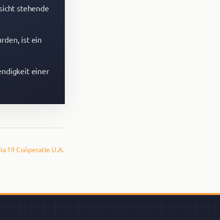
sicht stehende
rden, ist ein
ndigkeit einer
a 19 Coöperatie U.A.