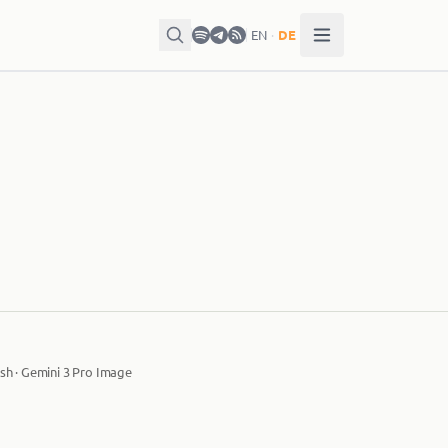
EN
·
DE
sh · Gemini 3 Pro Image