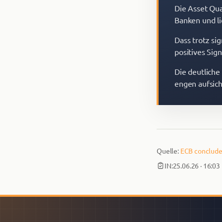
Die Asset Qua
Banken und li
Dass trotz sig
positives Sign
Die deutliche
engen aufsich
Quelle:
ECB conclude
IN:
25.06.26 · 16:03