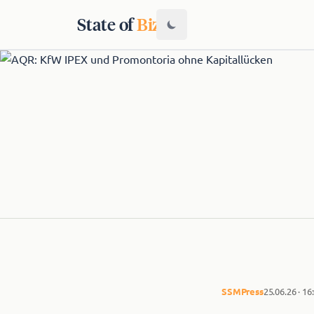
State of
Biz
SSM
Press
25.06.26 · 16