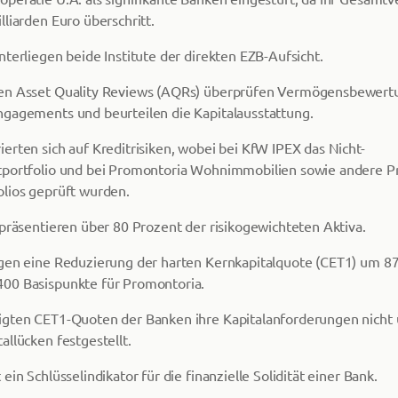
lliarden Euro überschritt.
nterliegen beide Institute der direkten EZB-Aufsicht.
en Asset Quality Reviews (AQRs) überprüfen Vermögensbewert
ngagements und beurteilen die Kapitalausstattung.
erten sich auf Kreditrisiken, wobei bei KfW IPEX das Nicht-
portfolio und bei Promontoria Wohnimmobilien sowie andere Pri
lios geprüft wurden.
epräsentieren über 80 Prozent der risikogewichteten Aktiva.
gen eine Reduzierung der harten Kernkapitalquote (CET1) um 87
00 Basispunkte für Promontoria.
igten CET1-Quoten der Banken ihre Kapitalanforderungen nicht 
allücken festgestellt.
ein Schlüsselindikator für die finanzielle Solidität einer Bank.