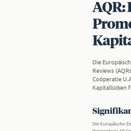
AQR: 
Promo
Kapit
Die Europäisch
Reviews (AQRs
Coöperatie U.A
Kapitallücken f
Signifikan
Die Europäische Z
Promontoria 19 Coö