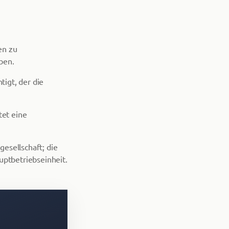
en zu
ben.
igt, der die
tet eine
esellschaft; die
uptbetriebseinheit.