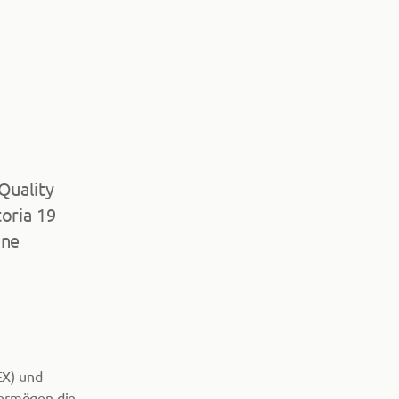
Quality
oria 19
ine
EX) und
vermögen die